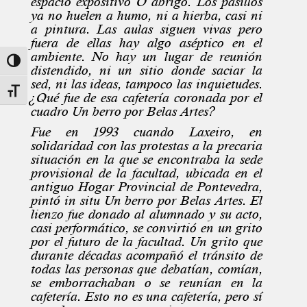
espacio expositivo O abrigo. Los pasillos
ya no huelen a humo, ni a hierba, casi ni
a pintura. Las aulas siguen vivas pero
fuera de ellas hay algo aséptico en el
ambiente. No hay un lugar de reunión
Toggle High Contrast
distendido, ni un sitio donde saciar la
sed, ni las ideas, tampoco las inquietudes.
Toggle Font size
¿Qué fue de esa cafetería coronada por el
cuadro Un berro por Belas Artes?
Fue en 1993 cuando Laxeiro, en
solidaridad con las protestas a la precaria
situación en la que se encontraba la sede
provisional de la facultad, ubicada en el
antiguo Hogar Provincial de Pontevedra,
pintó in situ Un berro por Belas Artes. El
lienzo fue donado al alumnado y su acto,
casi performático, se convirtió en un grito
por el futuro de la facultad. Un grito que
durante décadas acompañó el tránsito de
todas las personas que debatían, comían,
se emborrachaban o se reunían en la
cafetería. Esto no es una cafetería, pero sí