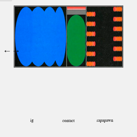
←
→
ig
rapapawn
contact