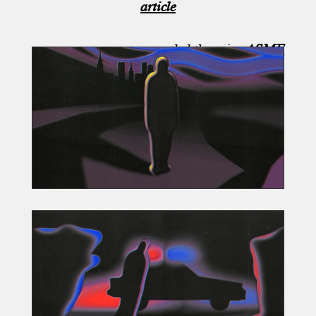
article
awarded the prize
ASME